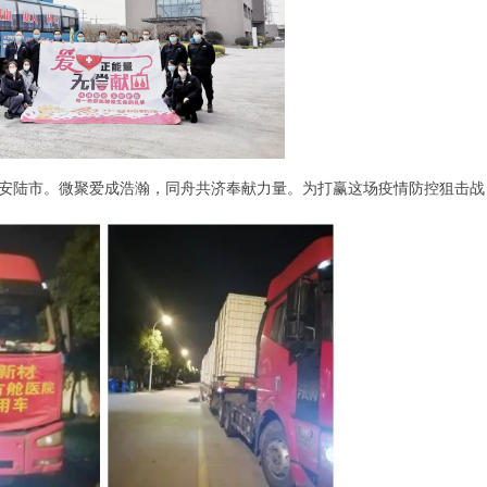
达安陆市。微聚爱成浩瀚，同舟共济奉献力量。为打赢这场疫情防控狙击