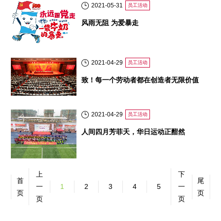
2021-05-31
员工活动
风雨无阻 为爱暴走
2021-04-29
员工活动
致！每一个劳动者都在创造者无限价值
2021-04-29
员工活动
人间四月芳菲天，华日运动正酣然
上
下
首
尾
一
1
2
3
4
5
一
页
页
页
页